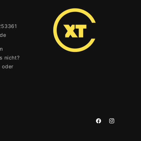
253361
.de
em
s nicht?
h oder
Facebook
Instagram