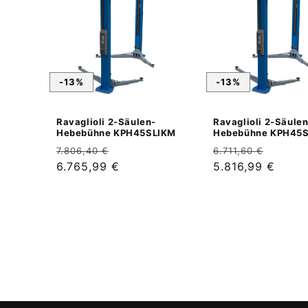
-13%
-13%
Ravaglioli 2-Säulen-
Ravaglioli 2-Säulen
Hebebühne KPH45SLIKM
Hebebühne KPH45
Normaler
Verkaufspreis
Normaler
Verkau
7.806,40 €
6.711,60 €
Preis
6.765,99 €
Preis
5.816,99 €