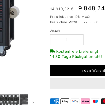
Normaler
Verkaufs
9.848,24
14.919,32 €
Preis
Preis inklusive 19% MwSt.
Preis ohne MwSt.: 8.275,83 €
Anzahl
Verringere
Erhöhe
die
die
Kostenfreie Lieferung!
Menge
Menge
30 Tage Rückgaberecht!
für
für
Sonic
Sonic
Werkstattwagen
Werkstattwag
In den Waren
NEXT
NEXT
S14
S14
gefüllt
gefüllt
1045
1045
teilig
teilig