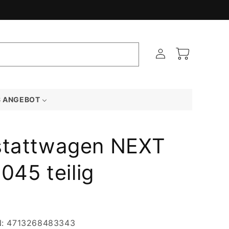
Einloggen
Warenkorb
S ANGEBOT
stattwagen NEXT
1045 teilig
N:
4713268483343