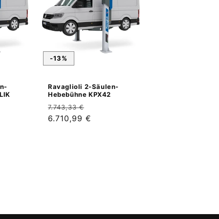
-13%
en-
Ravaglioli 2-Säulen-
LIK
Hebebühne KPX42
aufspreis
Normaler
Verkaufspreis
7.743,33 €
Preis
6.710,99 €