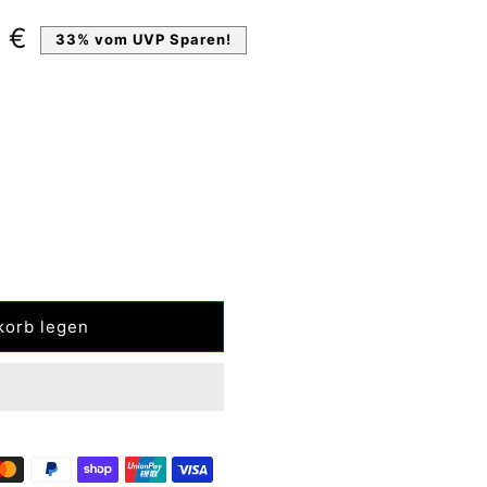
preis
 €
33% vom UVP Sparen!
en
korb legen