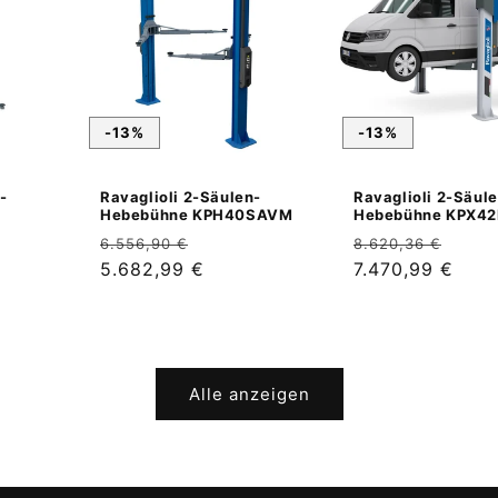
-13%
-13%
-
Ravaglioli 2-Säulen-
Ravaglioli 2-Säul
S
Hebebühne KPH40SAVM
Hebebühne KPX42
fspreis
Normaler
Verkaufspreis
Normaler
Verk
6.556,90 €
8.620,36 €
Preis
5.682,99 €
Preis
7.470,99 €
Alle anzeigen