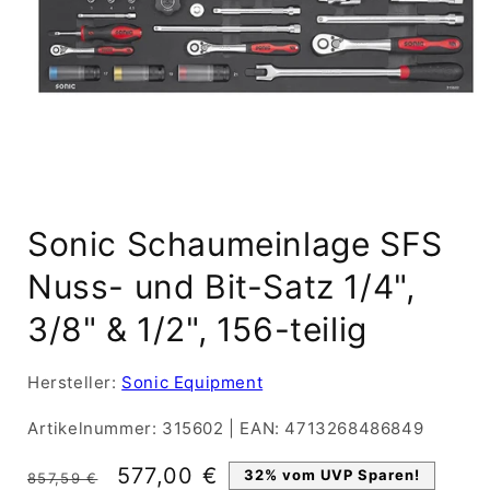
Medien
1
Sonic Schaumeinlage SFS
in
Modal
öffnen
Nuss- und Bit-Satz 1/4",
3/8" & 1/2", 156-teilig
Hersteller:
Sonic Equipment
Artikelnummer:
315602
|
EAN:
4713268486849
Normaler
Verkaufspreis
577,00 €
32% vom UVP Sparen!
857,59 €