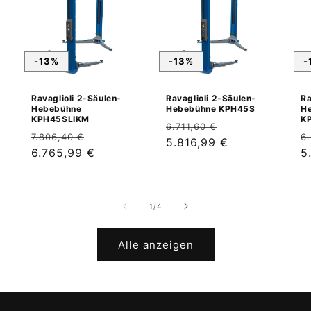
-13%
-13%
-
Ravaglioli 2-Säulen-
Ravaglioli 2-Säulen-
Ra
Hebebühne
Hebebühne KPH45S
H
KPH45SLIKM
K
Normaler
Verkaufspreis
6.711,60 €
Normaler
Verkaufspreis
N
7.806,40 €
6
Preis
5.816,99 €
Preis
6.765,99 €
P
5
von
1
/
4
Alle anzeigen