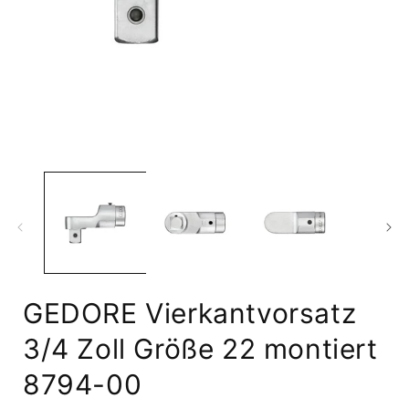
Medien
1
in
i
Modal
öffnen
ö
GEDORE Vierkantvorsatz
3/4 Zoll Größe 22 montiert
8794-00