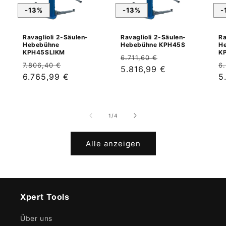
-13%
-13%
-
Ravaglioli 2-Säulen-
Ravaglioli 2-Säulen-
Ra
Hebebühne
Hebebühne KPH45S
H
KPH45SLIKM
K
Normaler
Verkaufspreis
6.711,60 €
Normaler
Verkaufspreis
N
7.806,40 €
6
Preis
5.816,99 €
Preis
6.765,99 €
P
5
von
1
/
4
Alle anzeigen
Xpert Tools
Über uns