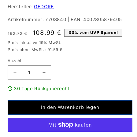
Hersteller:
GEDORE
Artikelnummer:
7708840
|
EAN:
4002805879405
Normaler
Verkaufspreis
108,99 €
33% vom UVP Sparen!
162,72 €
Preis
Preis inklusive 19% MwSt.
Preis ohne MwSt.: 91,59 €
Anzahl
Verringere
Erhöhe
die
die
Menge
Menge
30 Tage Rückgaberecht!
für
für
GEDORE
GEDORE
Vierkantvorsatz
Vierkantvorsatz
In den Warenkorb legen
3/4
3/4
Zoll
Zoll
Größe
Größe
22
22