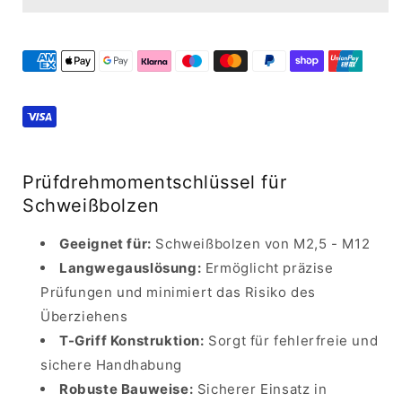
bis
bis
20
20
Newtonmeter
Newtonmeter
WSTT
WSTT
20
20
-
-
123456
123456
Prüfdrehmomentschlüssel für
Schweißbolzen
Geeignet für:
Schweißbolzen von M2,5 - M12
Langwegauslösung:
Ermöglicht präzise
Prüfungen und minimiert das Risiko des
Überziehens
T-Griff Konstruktion:
Sorgt für fehlerfreie und
sichere Handhabung
Robuste Bauweise:
Sicherer Einsatz in