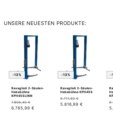
UNSERE NEUESTEN PRODUKTE:
-13%
-13%
-
Ravaglioli 2-Säulen-
Ravaglioli 2-Säulen-
Ra
Hebebühne
Hebebühne KPH45S
H
KPH45SLIKM
K
Normaler
Verkaufspreis
6.711,60 €
Normaler
Verkaufspreis
N
7.806,40 €
6
Preis
5.816,99 €
Preis
6.765,99 €
P
5