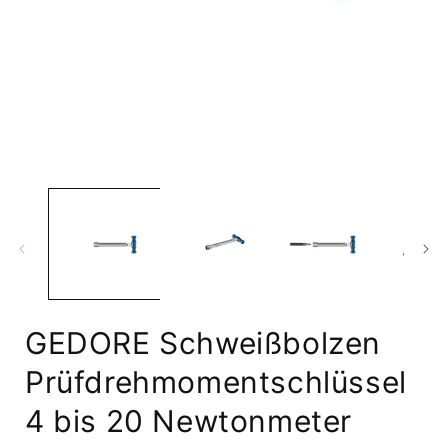
Medien
1
in
i
Modal
öffnen
ö
GEDORE Schweißbolzen
Prüfdrehmomentschlüssel
4 bis 20 Newtonmeter