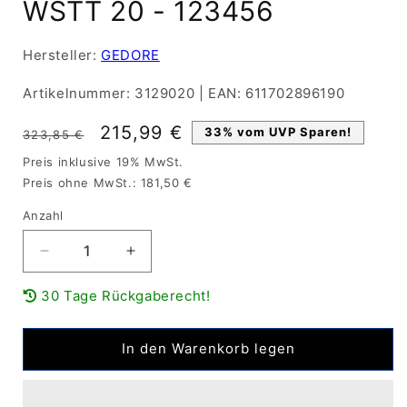
WSTT 20 - 123456
Hersteller:
GEDORE
Artikelnummer:
3129020
|
EAN:
611702896190
Normaler
Verkaufspreis
215,99 €
33% vom UVP Sparen!
323,85 €
Preis
Preis inklusive 19% MwSt.
Preis ohne MwSt.: 181,50 €
Anzahl
Verringere
Erhöhe
die
die
30 Tage Rückgaberecht!
Menge
Menge
für
für
GEDORE
GEDORE
In den Warenkorb legen
Schweißbolzen
Schweißbolzen
Prüfdrehmomentschlüssel
Prüfdrehmomentschlüssel
4
4