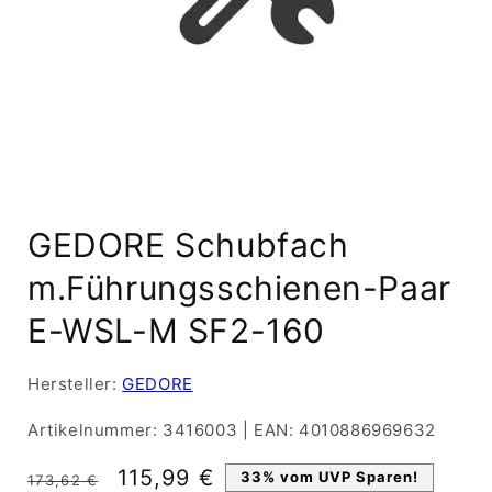
Medien
1
GEDORE Schubfach
in
Modal
öffnen
m.Führungsschienen-Paar
E-WSL-M SF2-160
Hersteller:
GEDORE
Artikelnummer:
3416003
|
EAN:
4010886969632
Normaler
Verkaufspreis
115,99 €
33% vom UVP Sparen!
173,62 €