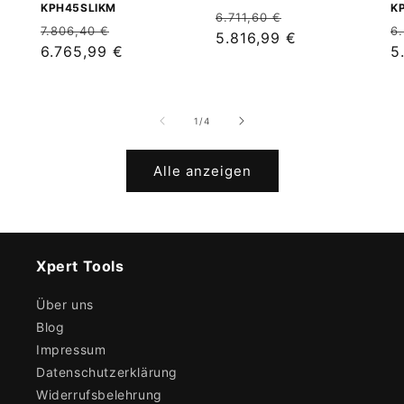
KPH45SLIKM
K
Normaler
Verkaufspreis
6.711,60 €
Normaler
Verkaufspreis
N
7.806,40 €
6
Preis
5.816,99 €
Preis
6.765,99 €
P
5
von
1
/
4
Alle anzeigen
Xpert Tools
Über uns
Blog
Impressum
Datenschutzerklärung
Widerrufsbelehrung