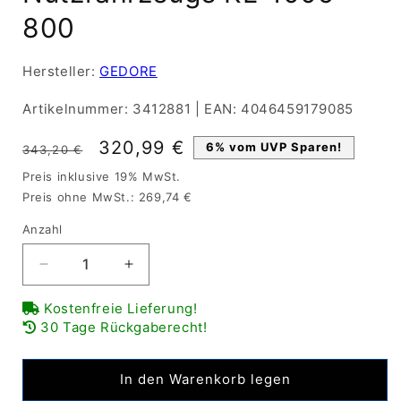
800
Hersteller:
GEDORE
Artikelnummer:
3412881
|
EAN:
4046459179085
Normaler
Verkaufspreis
320,99 €
6% vom UVP Sparen!
343,20 €
Preis
Preis inklusive 19% MwSt.
Preis ohne MwSt.: 269,74 €
Anzahl
Verringere
Erhöhe
die
die
Kostenfreie Lieferung!
Menge
Menge
30 Tage Rückgaberecht!
für
für
GEDORE
GEDORE
Mechanischer
Mechanischer
In den Warenkorb legen
Antriebssatz
Antriebssatz