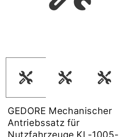
Medien
1
in
i
Modal
öffnen
ö
GEDORE Mechanischer
Antriebssatz für
Nutzfahrzeuge KL-1005-