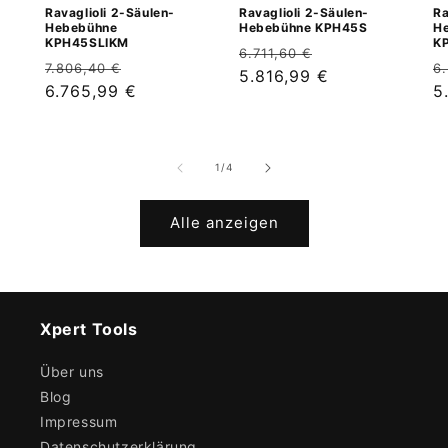
Ravaglioli 2-Säulen-
Ravaglioli 2-Säulen-
Ra
Hebebühne
Hebebühne KPH45S
H
KPH45SLIKM
K
Normaler
Verkaufspreis
6.711,60 €
Normaler
Verkaufspreis
N
7.806,40 €
6
Preis
5.816,99 €
Preis
6.765,99 €
P
5
von
1
/
4
Alle anzeigen
Xpert Tools
Über uns
Blog
Impressum
Datenschutzerklärung