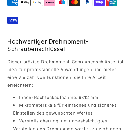
250
250
CentiNewtonmetern
CentiNewtonmetern
ATB
ATB
2.5
2.5
G
G
-
-
123456
123456
Hochwertiger Drehmoment-
Schraubenschlüssel
Dieser präzise Drehmoment-Schraubenschlüssel ist
ideal für professionelle Anwendungen und bietet
eine Vielzahl von Funktionen, die Ihre Arbeit
erleichtern:
Innen-Rechteckaufnahme: 9x12 mm
Mikrometerskala für einfaches und sicheres
Einstellen des gewünschten Wertes
Verstellsicherung, um unbeabsichtigtes
Verstellen des Drehmomentwertes zu verhindern