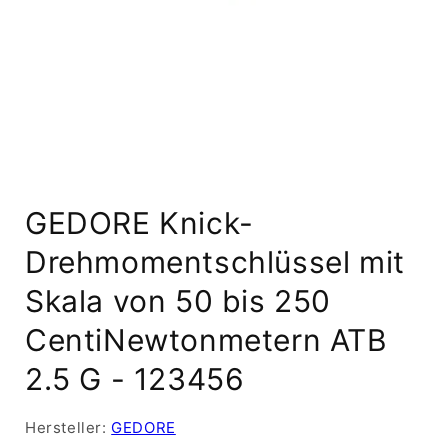
Medien
1
GEDORE Knick-
in
Modal
öffnen
Drehmomentschlüssel mit
Skala von 50 bis 250
CentiNewtonmetern ATB
2.5 G - 123456
Hersteller:
GEDORE