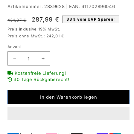
Artikelnummer:
2839628
|
EAN:
611702896046
Normaler
Verkaufspreis
287,99 €
33% vom UVP Sparen!
431,87 €
Preis
Preis inklusive 19% MwSt.
Preis ohne MwSt.: 242,01 €
Anzahl
Verringere
Erhöhe
die
die
Kostenfreie Lieferung!
Menge
Menge
30 Tage Rückgaberecht!
für
für
GEDORE
GEDORE
Knick-
Knick-
In den Warenkorb legen
Drehmomentschlüssel
Drehmomentschlüssel
mit
mit
Skala
Skala
von
von
50
50
bis
bis