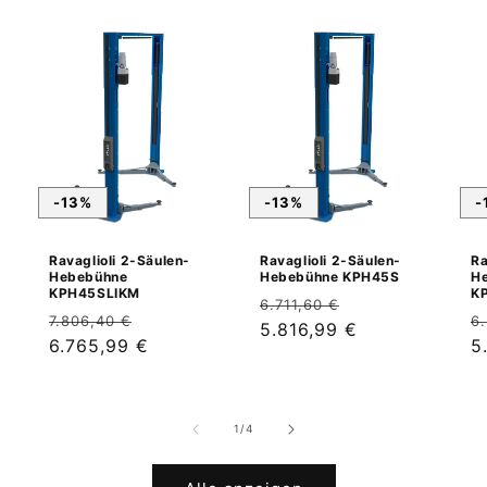
-13%
-13%
-
Ravaglioli 2-Säulen-
Ravaglioli 2-Säulen-
Ra
Hebebühne
Hebebühne KPH45S
H
KPH45SLIKM
K
Normaler
Verkaufspreis
6.711,60 €
Normaler
Verkaufspreis
N
7.806,40 €
6
Preis
5.816,99 €
Preis
6.765,99 €
P
5
von
1
/
4