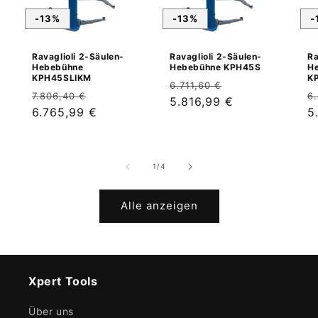
-13%
-13%
-
Ravaglioli 2-Säulen-
Ravaglioli 2-Säulen-
Ra
Hebebühne
Hebebühne KPH45S
H
KPH45SLIKM
K
Normaler
Verkaufspreis
6.711,60 €
Normaler
Verkaufspreis
N
7.806,40 €
6
Preis
5.816,99 €
Preis
6.765,99 €
P
5
von
1
/
4
Alle anzeigen
Xpert Tools
Über uns