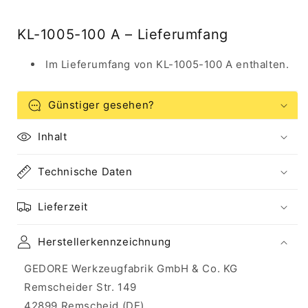
1005-
1005-
1023
1023
KL-1005-100 A – Lieferumfang
Im Lieferumfang von KL-1005-100 A enthalten.
Günstiger gesehen?
Inhalt
Technische Daten
Lieferzeit
Herstellerkennzeichnung
GEDORE Werkzeugfabrik GmbH & Co. KG
Remscheider Str. 149
42899 Remscheid (DE)