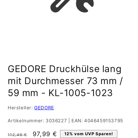
Medien
1
GEDORE Druckhülse lang
in
Modal
öffnen
mit Durchmesser 73 mm /
59 mm - KL-1005-1023
Hersteller:
GEDORE
Artikelnummer:
3036227
|
EAN:
4046459153795
Normaler
Verkaufspreis
97,99 €
12% vom UVP Sparen!
112,46 €