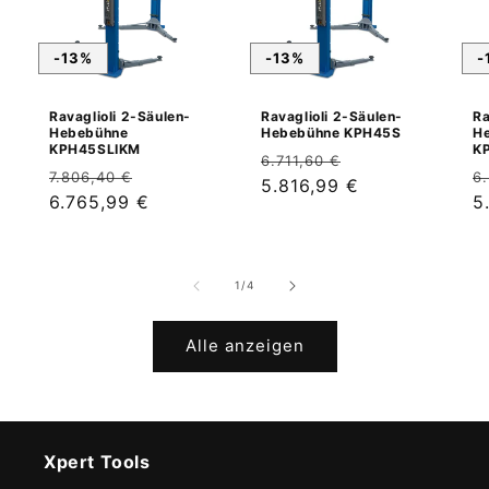
-13%
-13%
-
Ravaglioli 2-Säulen-
Ravaglioli 2-Säulen-
Ra
Hebebühne
Hebebühne KPH45S
H
KPH45SLIKM
K
Normaler
Verkaufspreis
6.711,60 €
Normaler
Verkaufspreis
N
7.806,40 €
6
Preis
5.816,99 €
Preis
6.765,99 €
P
5
von
1
/
4
Alle anzeigen
Xpert Tools