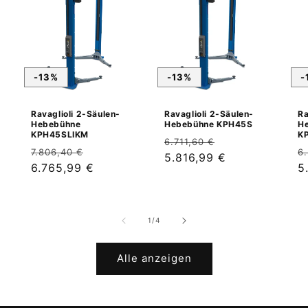
-13%
-13%
-
Ravaglioli 2-Säulen-
Ravaglioli 2-Säulen-
Ra
Hebebühne
Hebebühne KPH45S
H
KPH45SLIKM
K
Normaler
Verkaufspreis
6.711,60 €
Normaler
Verkaufspreis
N
7.806,40 €
6
Preis
5.816,99 €
Preis
6.765,99 €
P
5
von
1
/
4
Alle anzeigen