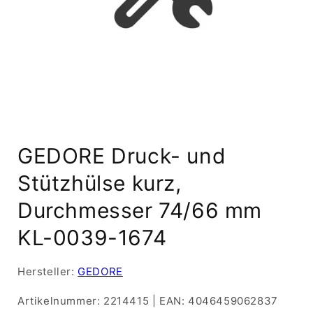
Medien
1
GEDORE Druck- und
in
Modal
öffnen
Stützhülse kurz,
Durchmesser 74/66 mm
KL-0039-1674
Hersteller:
GEDORE
Artikelnummer:
2214415
|
EAN:
4046459062837