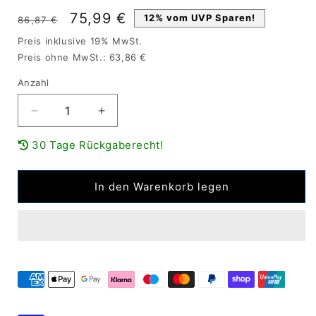
Normaler
Verkaufspreis
75,99 €
12% vom UVP Sparen!
86,87 €
Preis
Preis inklusive 19% MwSt.
Preis ohne MwSt.: 63,86 €
Anzahl
Verringere
Erhöhe
die
die
30 Tage Rückgaberecht!
Menge
Menge
für
für
GEDORE
GEDORE
In den Warenkorb legen
Druck-
Druck-
und
und
Stützhülse
Stützhülse
kurz,
kurz,
Durchmesser
Durchmesser
74/66
74/66
mm
mm
KL-
KL-
0039-
0039-