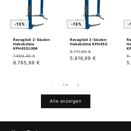
-13%
-13%
-
Ravaglioli 2-Säulen-
Ravaglioli 2-Säulen-
Ra
Hebebühne
Hebebühne KPH45S
H
KPH45SLIKM
K
Normaler
Verkaufspreis
6.711,60 €
Normaler
Verkaufspreis
N
7.806,40 €
6
Preis
5.816,99 €
Preis
6.765,99 €
P
5
von
1
/
4
Alle anzeigen