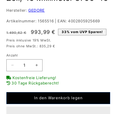
Hersteller:
GEDORE
Artikelnummer:
1565516
|
EAN:
4002805925669
Normaler
Verkaufspreis
993,99 €
33% vom UVP Sparen!
1.490,62 €
Preis
Preis inklusive 19% MwSt.
Preis ohne MwSt.: 835,29 €
Anzahl
Verringere
Erhöhe
die
die
Kostenfreie Lieferung!
Menge
Menge
30 Tage Rückgaberecht!
für
für
GEDORE
GEDORE
Aufsteckringschlüssel
Aufsteckringschlüssel
In den Warenkorb legen
28
28
Zoll,
Zoll,
46
46