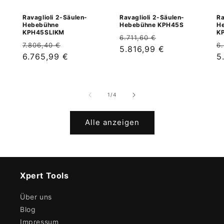
Ravaglioli 2-Säulen-
Ravaglioli 2-Säulen-
Ra
Hebebühne
Hebebühne KPH45S
H
KPH45SLIKM
K
Normaler
Verkaufspreis
6.711,60 €
Normaler
Verkaufspreis
N
7.806,40 €
6
Preis
5.816,99 €
Preis
6.765,99 €
P
5
von
1
/
4
Alle anzeigen
Xpert Tools
Über uns
Blog
Impressum