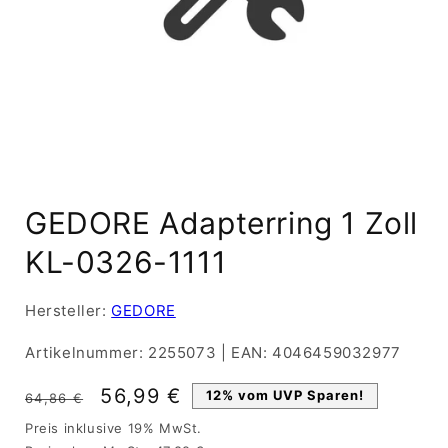
Medien
1
GEDORE Adapterring 1 Zoll
in
Modal
öffnen
KL-0326-1111
Hersteller:
GEDORE
Artikelnummer:
2255073
|
EAN:
4046459032977
Normaler
Verkaufspreis
56,99 €
12% vom UVP Sparen!
64,86 €
Preis
Preis inklusive 19% MwSt.